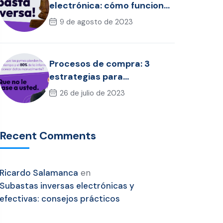
electrónica: cómo funciona
y en qué beneficia a su
9 de agosto de 2023
empresa
Procesos de compra: 3
estrategias para
optimizarlos
26 de julio de 2023
Recent Comments
Ricardo Salamanca
en
Subastas inversas electrónicas y
efectivas: consejos prácticos