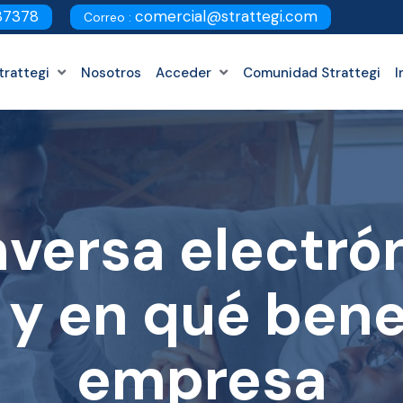
87378
comercial@strattegi.com
Correo :
trattegi
Nosotros
Acceder
Comunidad Strattegi
I
nversa electró
 y en qué benef
empresa